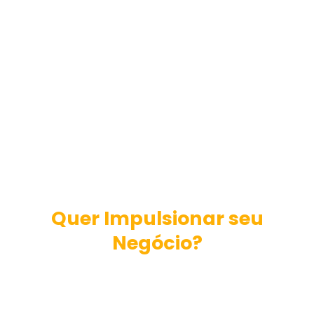
seu Negócio
Unimos inteligência de dados SPC Brasil,
benefícios exclusivos para associados e
espaços premium para eventos e
networking.
Quer Impulsionar seu
Negócio?
A CDL Grande Vila Velha atua como a
ponte estratégica entre empresas e
consumidores. Unimos a credibilidade de